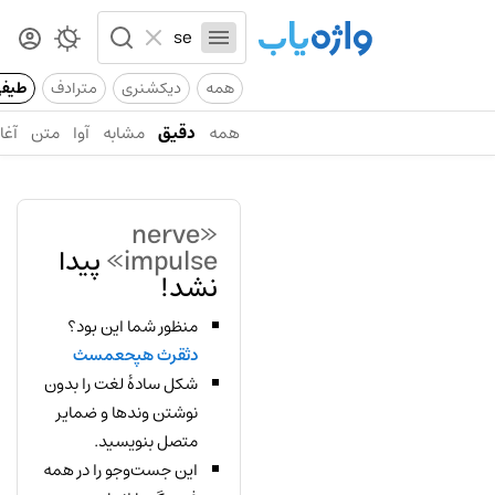
همه
دیکشنری
مترادف
طیف
همه
دقیق
مشابه
آوا
متن
آغاز
«nerve
impulse»
پیدا
نشد!
منظور شما این بود؟
دثقرث هپحعمسث
شکل سادهٔ لغت را بدون
نوشتن وندها و ضمایر
متصل بنویسید.
این جست‌وجو را در همه