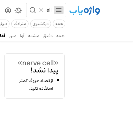
همه
دیکشنری
مترادف
طیف
همه
دقیق
مشابه
آوا
متن
آغاز
«nerve cell»
پیدا نشد!
از تعداد حروف کمتر
استفاده کنید.