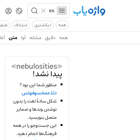
همه
دیکشنری
مترادف
طیف
همه
دقیق
مشابه
آوا
متن
آغاز
«nebulosities»
پیدا نشد!
منظور شما این بود؟
دثذعمخسهفهثس
شکل سادهٔ لغت را بدون
نوشتن وندها و ضمایر
متصل بنویسید.
این جست‌وجو را در همه
فرهنگ‌ها انجام دهید.