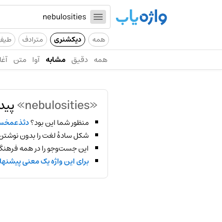
همه
دیکشنری
مترادف
طیف
همه
دقیق
مشابه
آوا
متن
آغا
«nebulosities»
پیدا
منظور شما این بود؟
دثذعمخس
شکل سادهٔ لغت را بدون نوشتن
این جست‌وجو را در همه فرهنگ‌
برای این واژه یک معنی پیشنها