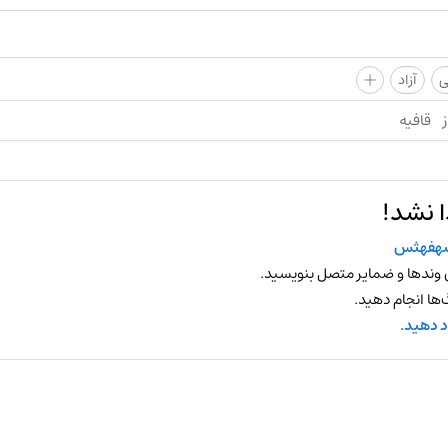
+
ی
آزاد
ز
قافیه
 نشد!
هفهثس
 وندها و ضمایر متصل بنویسید.
ها انجام دهید.
د دهید.