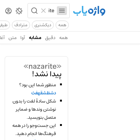
همه
دیکشنری
مترادف
طیف
همه
دقیق
مشابه
آوا
متن
آغا
«nazarite»
پیدا نشد!
منظور شما این بود؟
دشظشقهفث
شکل سادهٔ لغت را بدون
نوشتن وندها و ضمایر
متصل بنویسید.
این جست‌وجو را در همه
فرهنگ‌ها انجام دهید.