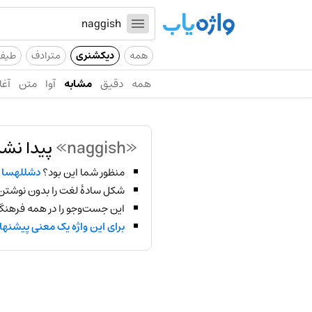
همه
دیکشنری
مترادف
طیف
همه
دقیق
مشابه
آوا
متن
آغا
«naggish»
پیدا نشد
منظور شما این بود؟
دشللهسا
شکل سادهٔ لغت را بدون نوشتن
این جست‌وجو را در همه فرهنگ‌
برای این واژه یک معنی پیشنها