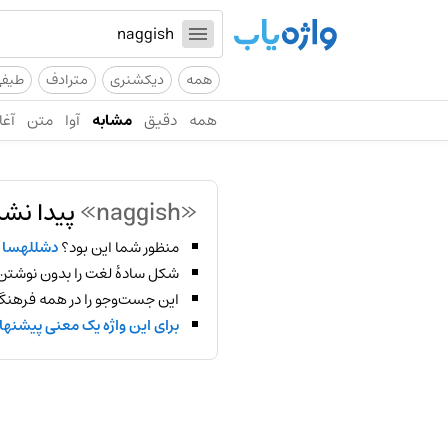
همه
دیکشنری
مترادف
طیف
همه
دقیق
مشابه
آوا
متن
آغا
«naggish»
پیدا نشد
منظور شما این بود؟
دشللهسا
شکل سادهٔ لغت را بدون نوشتن
این جست‌وجو را در همه فرهنگ‌
برای این واژه یک معنی پیشنها