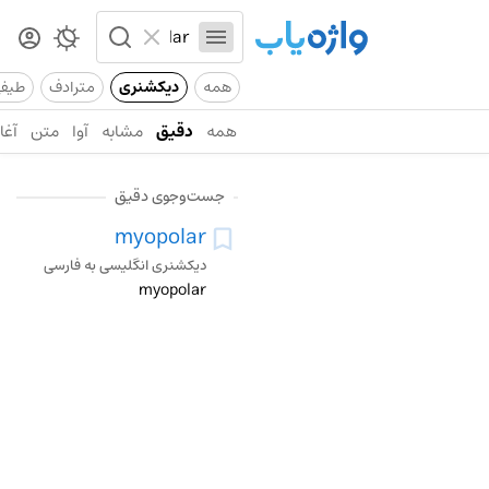
همه
دیکشنری
مترادف
طیف
همه
دقیق
مشابه
آوا
متن
آغاز
جست‌وجوی دقیق
myopolar
دیکشنری انگلیسی به فارسی
myopolar