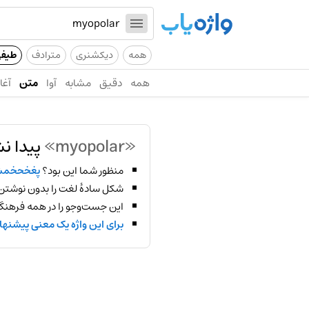
همه
دیکشنری
مترادف
طیف
همه
دقیق
مشابه
آوا
متن
آغاز
«myopolar»
پیدا ن
منظور شما این بود؟
پغخحخم
شکل سادهٔ لغت را بدون نوشتن
این جست‌وجو را در همه فرهنگ‌
برای این واژه یک معنی پیشنها