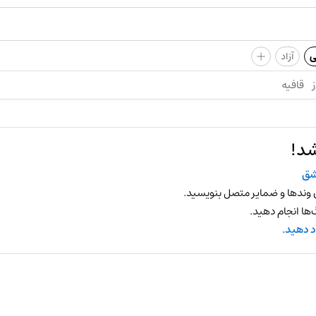
+
ی
آزاد
ز
قافیه
شد!
شق
 وندها و ضمایر متصل بنویسید.
ها انجام دهید.
د دهید.