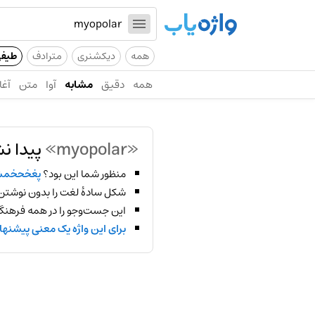
همه
دیکشنری
مترادف
طیف
همه
دقیق
مشابه
آوا
متن
آغا
«myopolar»
پیدا ن
منظور شما این بود؟
پغخحخم
شکل سادهٔ لغت را بدون نوشتن
این جست‌وجو را در همه فرهنگ‌
برای این واژه یک معنی پیشنها