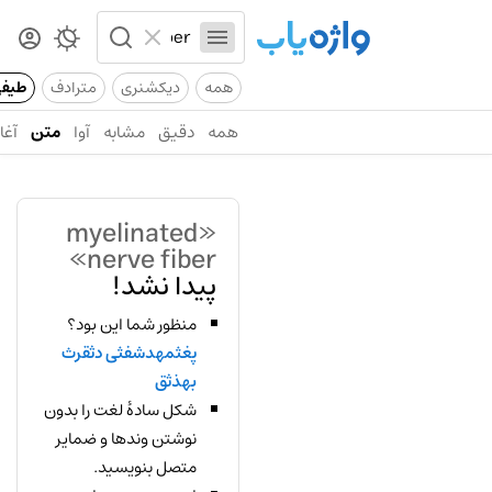
همه
دیکشنری
مترادف
طیف
همه
دقیق
مشابه
آوا
متن
آغاز
«myelinated
nerve fiber»
پیدا نشد!
منظور شما این بود؟
پغثمهدشفثی دثقرث
بهذثق
شکل سادهٔ لغت را بدون
نوشتن وندها و ضمایر
متصل بنویسید.