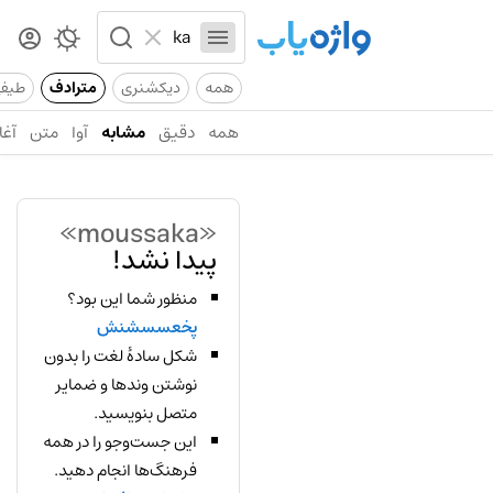
همه
دیکشنری
مترادف
طیف
همه
دقیق
مشابه
آوا
متن
آغا
«moussaka»
پیدا نشد!
منظور شما این بود؟
پخعسسشنش
شکل سادهٔ لغت را بدون
نوشتن وندها و ضمایر
متصل بنویسید.
این جست‌وجو را در همه
فرهنگ‌ها انجام دهید.