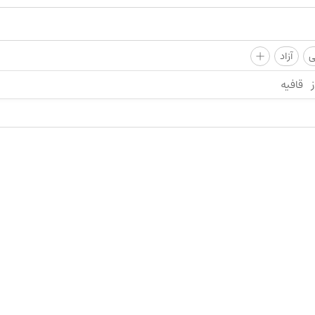
+
ی
آزاد
ز
قافیه