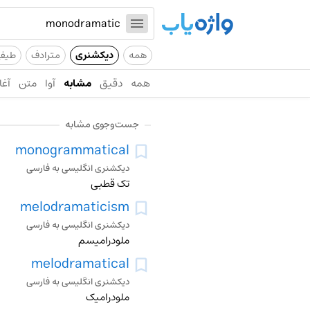
همه
دیکشنری
مترادف
طیف
همه
دقیق
مشابه
آوا
متن
آغا
جست‌وجوی مشابه
monogrammatical
دیکشنری انگلیسی به فارسی
تک قطبی
melodramaticism
دیکشنری انگلیسی به فارسی
ملودرامیسم
melodramatical
دیکشنری انگلیسی به فارسی
ملودرامیک