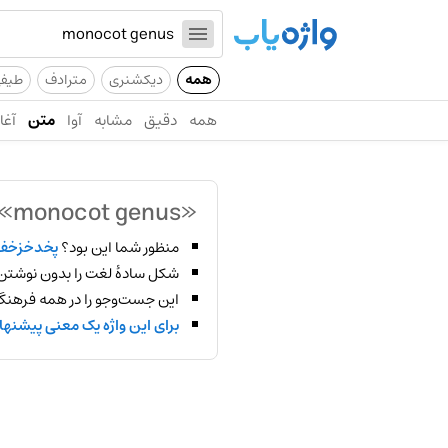
همه
دیکشنری
مترادف
طیف
همه
دقیق
مشابه
آوا
متن
آغاز
«monocot genus»
منظور شما این بود؟
پخدخزخف
شکل سادهٔ لغت را بدون نوشتن
این جست‌وجو را در همه فرهنگ‌
برای این واژه یک معنی پیشنها