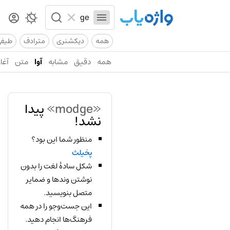
همه
دیکشنری
مترادف
طیف
همه
دقیق
مشابه
آوا
متن
آغاز
«modge»
پیدا
نشد!
منظور شما این بود؟
پخیلث
شکل سادهٔ لغت را بدون
نوشتن وندها و ضمایر
متصل بنویسید.
این جست‌وجو را در همه
فرهنگ‌ها انجام دهید.