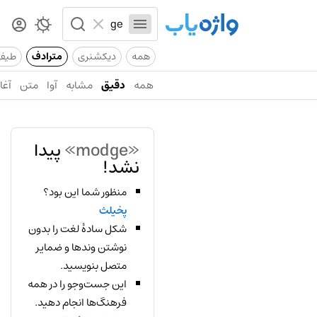
همه
دیکشنری
مترادف
طیف
همه
دقیق
مشابه
آوا
متن
آغاز
«modge»
پیدا
نشد!
منظور شما این بود؟
پخیلث
شکل سادهٔ لغت را بدون
نوشتن وندها و ضمایر
متصل بنویسید.
این جست‌وجو را در همه
فرهنگ‌ها انجام دهید.