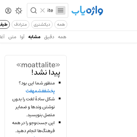
همه
دیکشنری
مترادف
طیف
همه
دقیق
مشابه
آوا
متن
آغا
«moattalite»
پیدا نشد!
منظور شما این بود؟
پخشففشمهفث
شکل سادهٔ لغت را بدون
نوشتن وندها و ضمایر
متصل بنویسید.
این جست‌وجو را در همه
فرهنگ‌ها انجام دهید.