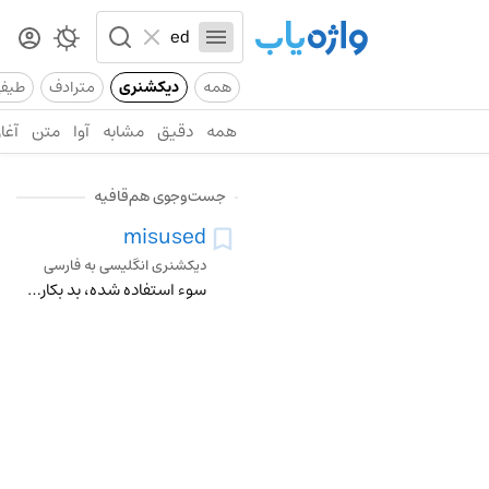
همه
دیکشنری
مترادف
طیف
همه
دقیق
مشابه
آوا
متن
آغاز
جست‌وجوی هم‌قافیه
misused
دیکشنری انگلیسی به فارسی
سوء استفاده شده، بد بکار بردن