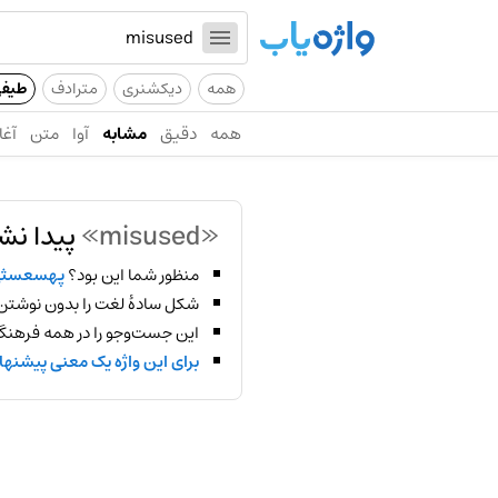
همه
دیکشنری
مترادف
طیف
همه
دقیق
مشابه
آوا
متن
آغا
«misused»
پیدا نش
منظور شما این بود؟
پهسعسث
شکل سادهٔ لغت را بدون نوشتن
این جست‌وجو را در همه فرهنگ‌
برای این واژه یک معنی پیشنها