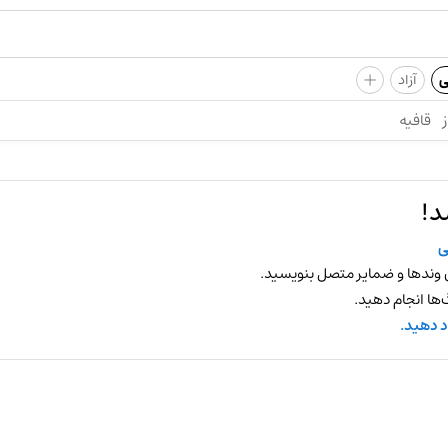
+
ی
آزاد
ز
قافیه
د!
ی
 وندها و ضمایر متصل بنویسید.
ها انجام دهید.
د دهید.