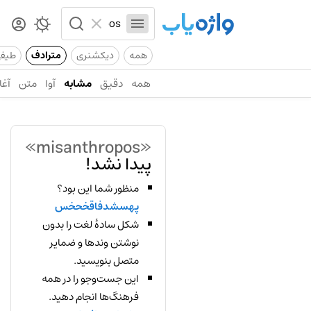
همه
دیکشنری
مترادف
طیف
همه
دقیق
مشابه
آوا
متن
آغا
«misanthropos»
پیدا نشد!
منظور شما این بود؟
پهسشدفاقخحخس
شکل سادهٔ لغت را بدون
نوشتن وندها و ضمایر
متصل بنویسید.
این جست‌وجو را در همه
فرهنگ‌ها انجام دهید.