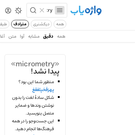
همه
دیکشنری
مترادف
طیف
همه
دقیق
مشابه
آوا
متن
آغاز
«micrometry»
پیدا نشد!
منظور شما این بود؟
پهزقخپثفقغ
شکل سادهٔ لغت را بدون
نوشتن وندها و ضمایر
متصل بنویسید.
این جست‌وجو را در همه
فرهنگ‌ها انجام دهید.