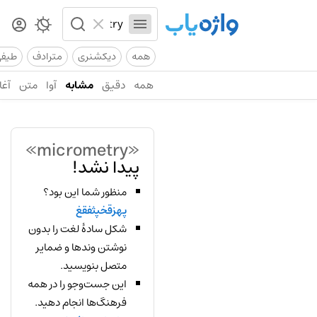
همه
دیکشنری
مترادف
طیف
همه
دقیق
مشابه
آوا
متن
آغا
«micrometry»
پیدا نشد!
منظور شما این بود؟
پهزقخپثفقغ
شکل سادهٔ لغت را بدون
نوشتن وندها و ضمایر
متصل بنویسید.
این جست‌وجو را در همه
فرهنگ‌ها انجام دهید.