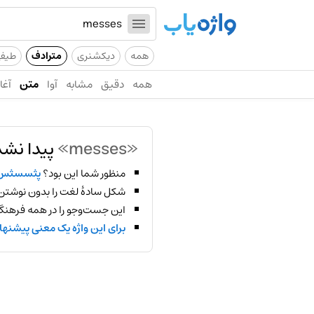
همه
دیکشنری
مترادف
طیف
همه
دقیق
مشابه
آوا
متن
آغاز
«messes»
پیدا نشد
منظور شما این بود؟
پثسسثس
شکل سادهٔ لغت را بدون نوشتن
این جست‌وجو را در همه فرهنگ‌
برای این واژه یک معنی پیشنها