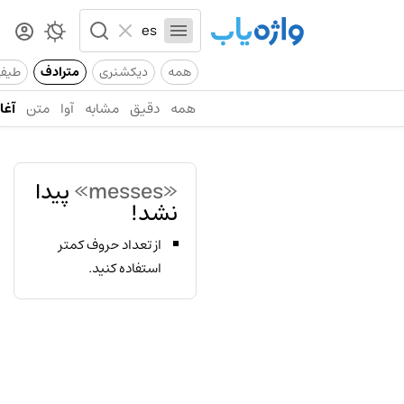
همه
دیکشنری
مترادف
طیف
همه
دقیق
مشابه
آوا
متن
آغاز
«messes»
پیدا
نشد!
از تعداد حروف کمتر
استفاده کنید.