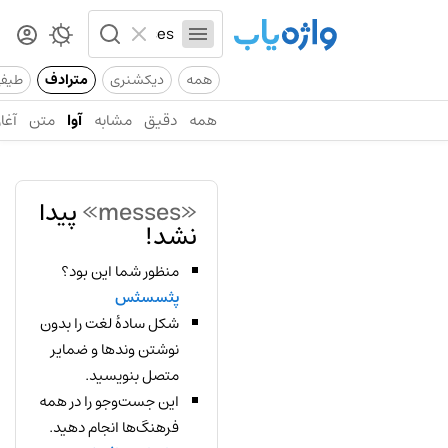
همه
دیکشنری
مترادف
طیف
همه
دقیق
مشابه
آوا
متن
آغاز
«messes»
پیدا
نشد!
منظور شما این بود؟
پثسسثس
شکل سادهٔ لغت را بدون
نوشتن وندها و ضمایر
متصل بنویسید.
این جست‌وجو را در همه
فرهنگ‌ها انجام دهید.