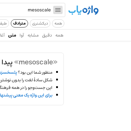
همه
دیکشنری
مترادف
طیف
همه
دقیق
مشابه
آوا
متن
آغاز
«mesoscale»
پیدا 
منظور شما این بود؟
پثسخسز
شکل سادهٔ لغت را بدون نوشتن
این جست‌وجو را در همه فرهنگ‌
برای این واژه یک معنی پیشنها