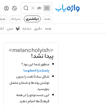
همه
دیکشنری
مترادف
طیف
همه
دقیق
مشابه
آوا
متن
آغاز
«melancholyish»
پیدا نشد!
منظور شما این بود؟
پثمشدزاخمغهسا
شکل سادهٔ لغت را بدون
نوشتن وندها و ضمایر متصل
بنویسید.
این جست‌وجو را در همه
فرهنگ‌ها انجام دهید.