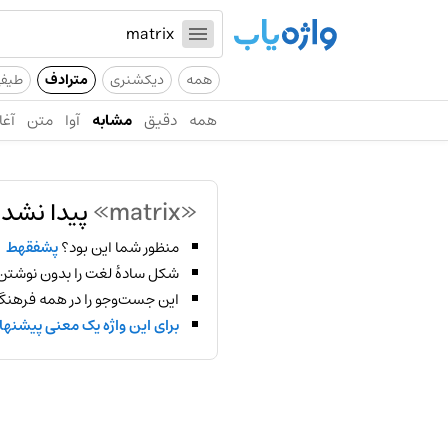
همه
دیکشنری
مترادف
طیف
همه
دقیق
مشابه
آوا
متن
آغا
«matrix»
پیدا نشد!
منظور شما این بود؟
پشفقهط
شکل سادهٔ لغت را بدون نوشتن
این جست‌وجو را در همه فرهنگ‌
برای این واژه یک معنی پیشنها