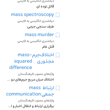
دیکشنری انگلیسی به فارسی
قاتل توده ای
mass spectroscopy
دیکشنری انگلیسی به فارسی
طیف سنجی جرمی
mass murder
دیکشنری انگلیسی به فارسی
قتل عام
اختلاف‌جرم
mass-
مجذوری
squared
difference
واژه‌های مصوب فرهنگستان
اختلاف میان مربع جرم‌های دو نوع نوترینو
ارتباط
mass
جمعی
communication
واژه‌های مصوب فرهنگستان
برقراری ارتباط و انتقال اخبار و اطلاعات به تمام یا جمع کثیری از مردم در جامعه ازطریق رسانه‌های جمعی