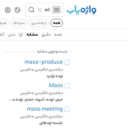
همه
دیکشنری
مترادف
طیف
همه
دقیق
مشابه
آوا
متن
آغا
جست‌وجوی مشابه
mass-produce
دیکشنری انگلیسی به فارسی
توده تولید
Mass
دیکشنری انگلیسی به فارسی
جرم، توده، انبوه، حجم، توده مردم، مراسم عشاء ربانی، کپه، جمع، قسمت عمده، گروه، جمع اوری کردن
mass meeting
دیکشنری انگلیسی به فارسی
جلسه تودهای