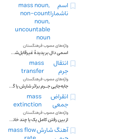
اسم
mass noun,
ناشمارا
non-count
noun,
uncountable
noun
واژه‌های مصوب فرهنگستان
اسمی دال بر پدیدۀ غیرقابل‌شمارشی که معمولاً جمع بسته نمی‌شود
انتقال
mass
جرم
transfer
واژه‌های مصوب فرهنگستان
جابه‌جایی جـرم براثر شارش یا گرادیان غلظت
انقراض
mass
جمعی
extinction
واژه‌های مصوب فرهنگستان
از بین رفتن کامل یک یا چند خانواده از موجودات زنده
آهنگ شارش
mass flow
جِرمی
rate