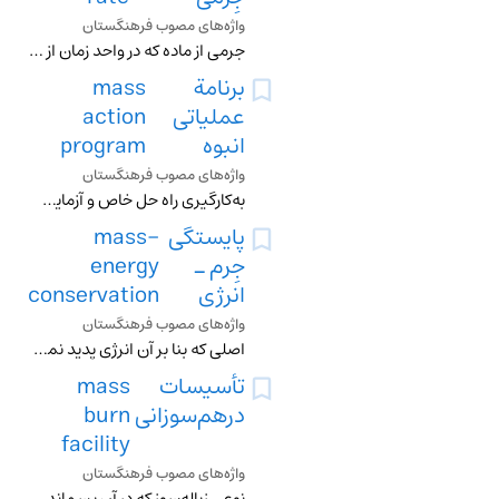
واژه‌های مصوب فرهنگستان
جِرمی از ماده که در واحد زمان از سطح مشخصی می‌گذرد متـ . بده جِرمی
برنامة
mass
عملیاتی
action
انبوه
program
واژه‌های مصوب فرهنگستان
به‌کارگیری راه ‌حل خاص و آزمایش‌شده برای رفع عامل خطرزا در همة نقاطی که این عامل وجود دارد، صرف‌نظر از وقوع یا عدم‌وقوع تصادف در آن نقاط
پایستگی
mass-
جِرم ـ
energy
انرژی
conservation
واژه‌های مصوب فرهنگستان
اصلی که بنا بر آن انرژی پدید نمی‏آید و نابود هم نمی‏شود و هر جسمی به اعتبار جِرم خود دارای مقداری انرژی است، معادل حاصل‌ضرب جِرم جسم در مجذور سرعت نور
تأسیسات
mass
درهم‌سوزانی
burn
facility
واژه‌های مصوب فرهنگستان
نوعی زباله‌سوز که در آن پسماندها را بدون جداسازی یا فراوری برای بازیافت می‌سوزانند