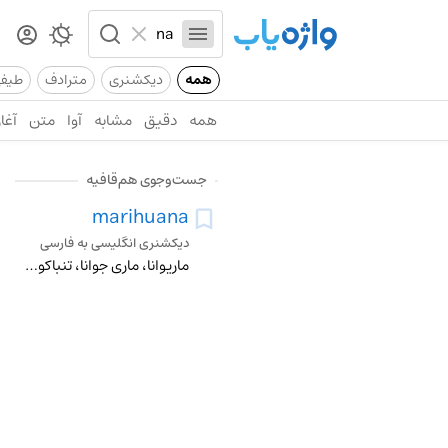
همه
دیکشنری
مترادف
طیف
همه
دقیق
مشابه
آوا
متن
آغاز
جست‌وجوی هم‌قافیه
marihuana
دیکشنری انگلیسی به فارسی
ماریوانا، ماری جوانا، تنباکوی وحشی بیابانی، بته شاهدانه، کنف، حشیش