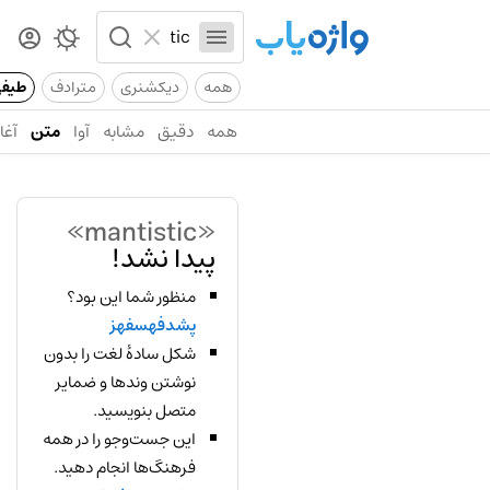
همه
دیکشنری
مترادف
طیف
همه
دقیق
مشابه
آوا
متن
آغاز
«mantistic»
پیدا نشد!
منظور شما این بود؟
پشدفهسفهز
شکل سادهٔ لغت را بدون
نوشتن وندها و ضمایر
متصل بنویسید.
این جست‌وجو را در همه
فرهنگ‌ها انجام دهید.