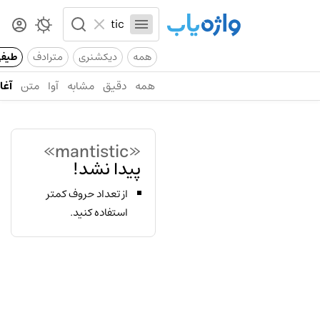
همه
دیکشنری
مترادف
طیف
همه
دقیق
مشابه
آوا
متن
آغاز
«mantistic»
پیدا نشد!
از تعداد حروف کمتر
استفاده کنید.