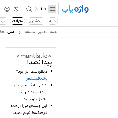
همه
دیکشنری
مترادف
طیف
همه
دقیق
مشابه
آوا
متن
آغاز
«mantistic»
پیدا نشد!
منظور شما این بود؟
پشدفهسفهز
شکل سادهٔ لغت را بدون
نوشتن وندها و ضمایر
متصل بنویسید.
این جست‌وجو را در همه
فرهنگ‌ها انجام دهید.