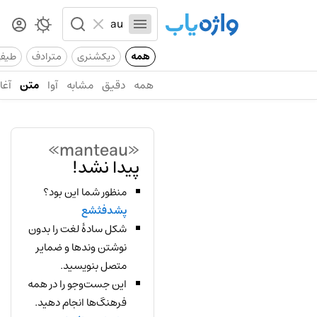
همه
دیکشنری
مترادف
طیف
همه
دقیق
مشابه
آوا
متن
آغاز
«manteau»
پیدا نشد!
منظور شما این بود؟
پشدفثشع
شکل سادهٔ لغت را بدون
نوشتن وندها و ضمایر
متصل بنویسید.
این جست‌وجو را در همه
فرهنگ‌ها انجام دهید.