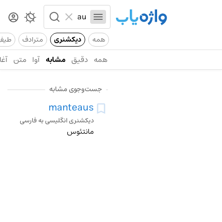
همه
دیکشنری
مترادف
طیف
همه
دقیق
مشابه
آوا
متن
آغا
جست‌وجوی مشابه
manteaus
دیکشنری انگلیسی به فارسی
مانتئوس