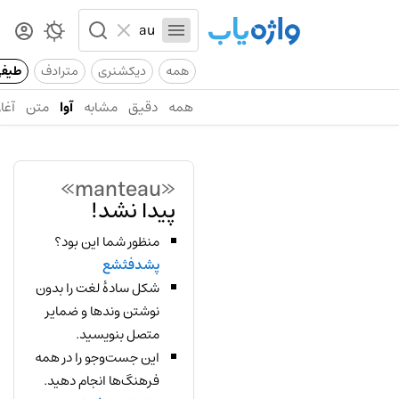
همه
دیکشنری
مترادف
طیف
همه
دقیق
مشابه
آوا
متن
آغاز
«manteau»
پیدا نشد!
منظور شما این بود؟
پشدفثشع
شکل سادهٔ لغت را بدون
نوشتن وندها و ضمایر
متصل بنویسید.
این جست‌وجو را در همه
فرهنگ‌ها انجام دهید.