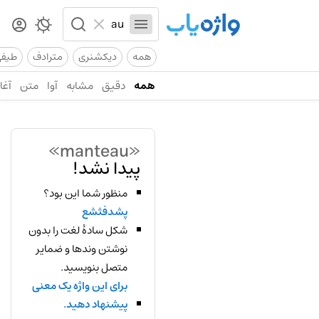
همه
دیکشنری
مترادف
طیف
همه
دقیق
مشابه
آوا
متن
آغاز
«manteau»
پیدا نشد!
منظور شما این بود؟
پشدفثشع
شکل سادهٔ لغت را بدون
نوشتن وندها و ضمایر
متصل بنویسید.
برای این واژه یک معنی
پیشنهاد دهید.