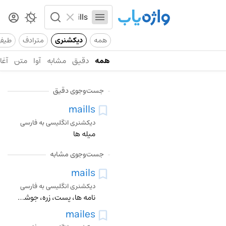
همه
دیکشنری
مترادف
طیف
همه
دقیق
مشابه
آوا
متن
آغاز
جست‌وجوی دقیق
maills
دیکشنری انگلیسی به فارسی
میله ها
جست‌وجوی مشابه
mails
دیکشنری انگلیسی به فارسی
نامه ها، پست، زره، جوشن، چاپار، زرهدار کردن، با پست فرستادن
mailes