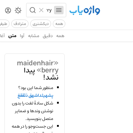
همه
دیکشنری
مترادف
طیف
همه
دقیق
مشابه
آوا
متن
آغاز
«maidenhair
berry»
پیدا
نشد!
منظور شما این بود؟
پشهیثداشهق ذثققغ
شکل سادهٔ لغت را بدون
نوشتن وندها و ضمایر
متصل بنویسید.
این جست‌وجو را در همه