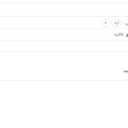
+
ی
آزاد
قافیه
ید.