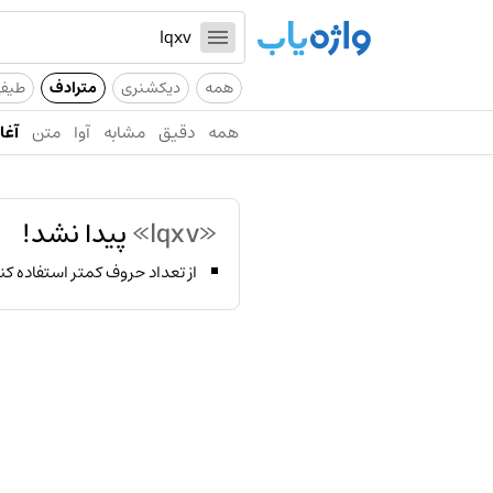
همه
دیکشنری
مترادف
طیف
همه
دقیق
مشابه
آوا
متن
آغاز
«lqxv»
پیدا نشد!
از تعداد حروف کمتر استفاده کن