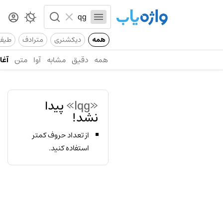
همه
دیکشنری
مترادف
طیف
همه
دقیق
مشابه
آوا
متن
آغاز
«lqg»
پیدا
نشد!
از تعداد حروف کمتر
استفاده کنید.