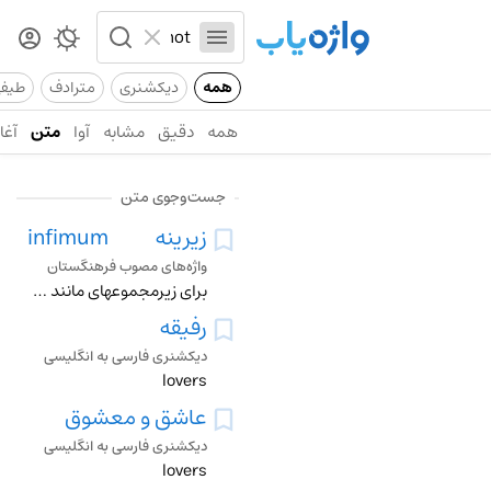
همه
دیکشنری
مترادف
طیف
همه
دقیق
مشابه
آوا
متن
آغاز
جست‌وجوی متن
زیرینه
infimum
واژه‌های مصوب فرهنگستان
برای زیرمجموعه‏ای مانند A از یک مجموعۀ مرتب S ، بزرگ‌ترین عضوی از S که از هیچ عضو A بزرگ‌تر نباشد متـ . اینفیمم بزرگ‌ترین کران پایین greatest lower bound
رفیقه
دیکشنری فارسی به انگلیسی
lovers
عاشق و معشوق
دیکشنری فارسی به انگلیسی
lovers