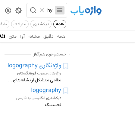
همه
دیکشنری
مترادف
طیف
همه
دقیق
مشابه
آوا
متن
آغاز
جست‌وجوی هم‌آغاز
واژه‌نگاری
logography
واژه‌های مصوب فرهنگستان
نظامی متشکل از نشانه‌های نوشتاری که در آن هر نشانه نمایندۀ یک واژۀ کامل است
logography
دیکشنری انگلیسی به فارسی
لجستیک