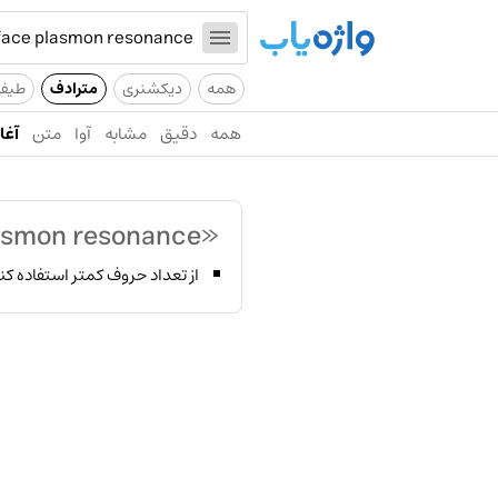
همه
دیکشنری
مترادف
طیف
همه
دقیق
مشابه
آوا
متن
آغاز
«localized surface plasmon resonance»
از تعداد حروف کمتر استفاده کن