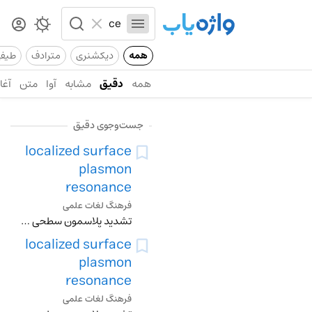
همه
دیکشنری
مترادف
طیف
همه
دقیق
مشابه
آوا
متن
آغاز
جست‌وجوی دقیق
localized surface
plasmon
resonance
فرهنگ لغات علمی
تشدید پلاسمون سطحی جایگزیده
localized surface
plasmon
resonance
فرهنگ لغات علمی