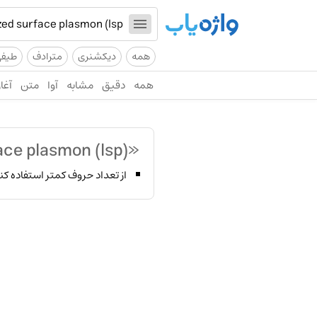
همه
دیکشنری
مترادف
طیف
همه
دقیق
مشابه
آوا
متن
آغاز
«localized surface plasmon (lsp)»
از تعداد حروف کمتر استفاده کن