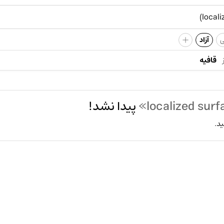
+
ی
آزاد
قافیه
پیدا نشد!
ید.