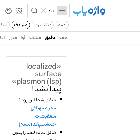
همه
دیکشنری
مترادف
طیف
همه
دقیق
مشابه
آوا
متن
آغاز
«localized
surface
plasmon (lsp)»
پیدا نشد!
منظور شما این بود؟
مخزشمهظثی
سعقبشزث
حمشسپخد (مسح)
شکل سادهٔ لغت را بدون