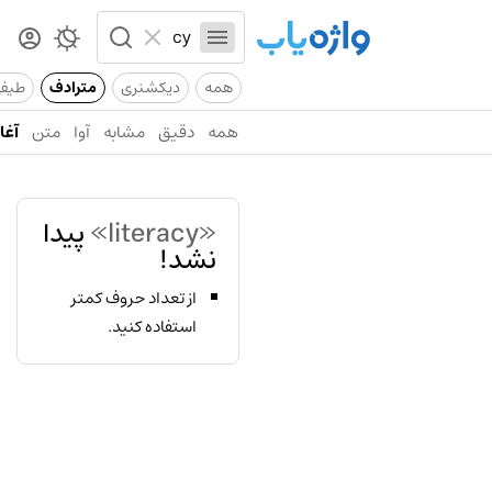
همه
دیکشنری
مترادف
طیف
همه
دقیق
مشابه
آوا
متن
آغاز
«literacy»
پیدا
نشد!
از تعداد حروف کمتر
استفاده کنید.