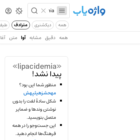
همه
دیکشنری
مترادف
طیف
همه
دقیق
مشابه
آوا
متن
آغاز
«lipacidemia»
پیدا نشد!
منظور شما این بود؟
مهحشزهیثپهش
شکل سادهٔ لغت را بدون
نوشتن وندها و ضمایر
متصل بنویسید.
این جست‌وجو را در همه
فرهنگ‌ها انجام دهید.