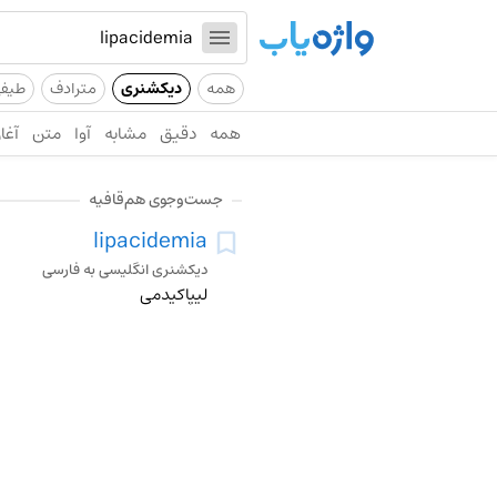
همه
دیکشنری
مترادف
طیف
همه
دقیق
مشابه
آوا
متن
آغاز
جست‌وجوی هم‌قافیه
lipacidemia
دیکشنری انگلیسی به فارسی
لیپاکیدمی